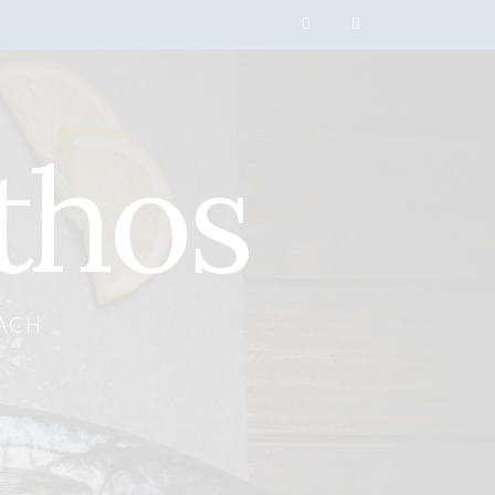
thos
ACH