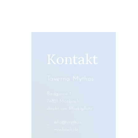
Kontakt
Taverna Mythos
Badgasse 1
74821 Mosbach
direkt am Marktplatz
info@mythos-
mosbach.de