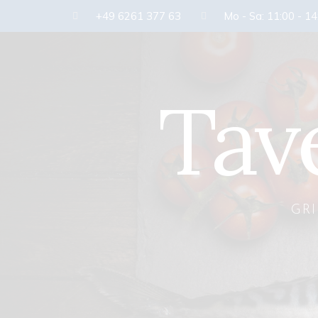
+49 6261 377 63
Mo - Sa: 11:00 - 14
Tav
GR